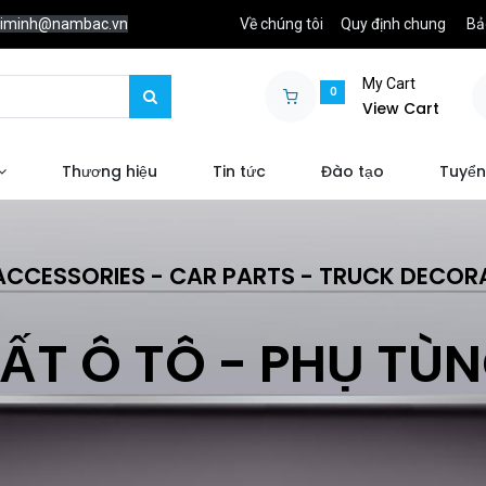
chiminh@nambac.vn
Về chúng tôi
Quy định chung
Bả
My Cart
0
View Cart
Thương hiệu
Tin tức
Đào tạo
Tuyển
ACCESSORIES - CAR PARTS - TRUCK DECOR
ẤT Ô TÔ - PHỤ TÙ