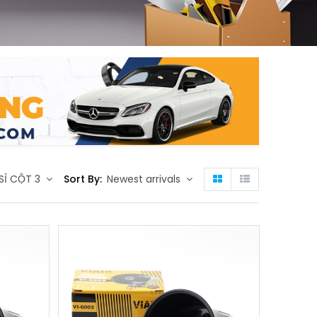
SỈ CỘT 3
Sort By:
Newest arrivals
g
n