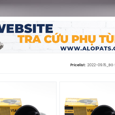
Pricelist:
2022-09.15_BG 
NG MIỀN BẮC
CHÍNH SÁCH
 CỔ PHẦN DỊCH VỤ Ô TÔ NAM
Giới thiệu
iới ơ
Chính sách và quy định chun
n Công
Trứ, Phường Hai Bà Trưng,
Chính sách bảo hành
 Hà Nội, Việt Nam
Chính sách bảo mật thông ti
4) 3.565.7777 / 3.566.7777
Thanh toán và giao hàng
24) 3.558.9090
Liên hệ
nfohanoi@nambac.vn