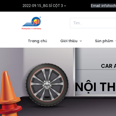
2022-09.15_BG SỈ CỘT 3
Email: infoho
Trang chủ
Giới thiệu
Sản phẩm
CAR 
NỘI TH