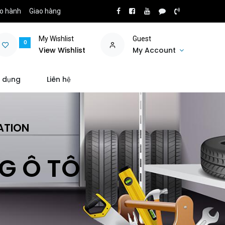
o hành
Giao hàng
My Wishlist
Guest
0
View Wishlist
My Account
 dụng
Liên hệ
ATION
NG Ô TÔ