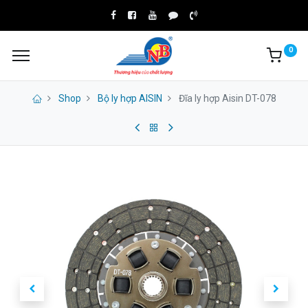
0
Shop
Bộ ly hợp AISIN
Đĩa ly hợp Aisin DT-078